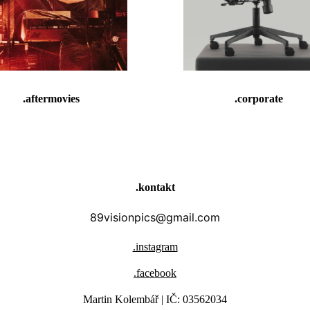
.aftermovies
.corporate
.kontakt
89visionpics@gmail.com
.instagram
.facebook
Martin Kolembář | IČ: 03562034