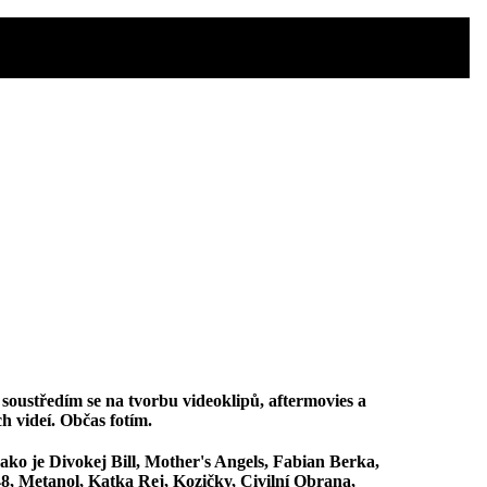
oustředím se na tvorbu videoklipů, aftermovies a
 videí. Občas fotím.
jako je Divokej Bill, Mother's Angels, Fabian Berka,
8, Metanol, Katka Rej, Kozičky, Civilní Obrana,